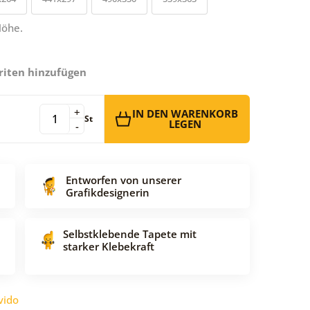
Höhe.
riten hinzufügen
+
IN DEN WARENKORB
St
LEGEN
-
Entworfen von unserer
Grafikdesignerin
Selbstklebende Tapete mit
starker Klebekraft
vido