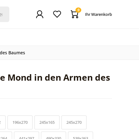
0
Ihr Warenkorb
 des Baumes
te Mond in den Armen des
2
196x270
245x165
245x270
x264
441x297
490x330
539x363