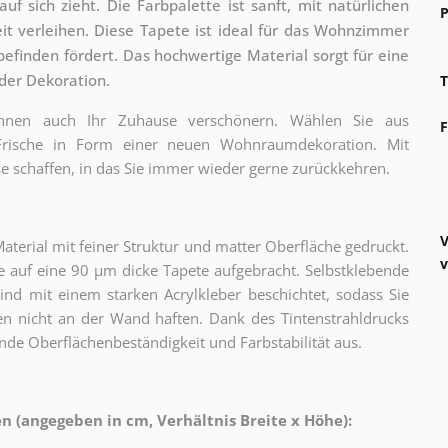
f sich zieht. Die Farbpalette ist sanft, mit natürlichen
P
 verleihen. Diese Tapete ist ideal für das Wohnzimmer
finden fördert. Das hochwertige Material sorgt für eine
der Dekoration.
T
können auch Ihr Zuhause verschönern. Wählen Sie aus
F
 Frische in Form einer neuen Wohnraumdekoration. Mit
e schaffen, in das Sie immer wieder gerne zurückkehren.
V
erial mit feiner Struktur und matter Oberfläche gedruckt.
v
 auf eine 90 µm dicke Tapete aufgebracht. Selbstklebende
sind mit einem starken Acrylkleber beschichtet, sodass Sie
n nicht an der Wand haften. Dank des Tintenstrahldrucks
nde Oberflächenbeständigkeit und Farbstabilität aus.
 (angegeben in cm, Verhältnis Breite x Höhe):