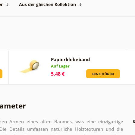
er
Aus der gleichen Kollektion
Papierklebeband
Auf Lager
5,48 €
HINZUFÜGEN
rameter
den Armen eines alten Baumes, was eine einzigartige
K
ie Details umfassen natürliche Holztexturen und die