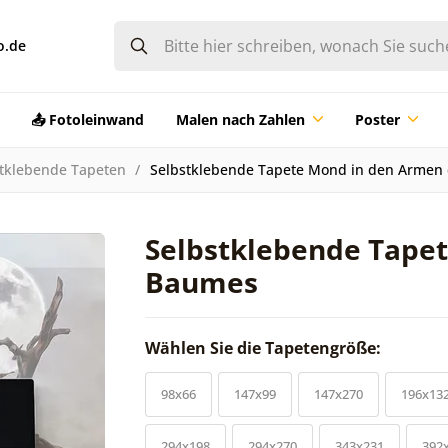
o.de
📤 Fotoleinwand
Malen nach Zahlen
Poster
tklebende Tapeten
Selbstklebende Tapete Mond in den Armen
Selbstklebende Tape
Baumes
Wählen Sie die Tapetengröße:
98x66
147x99
147x270
196x13
294x198
294x270
343x231
392