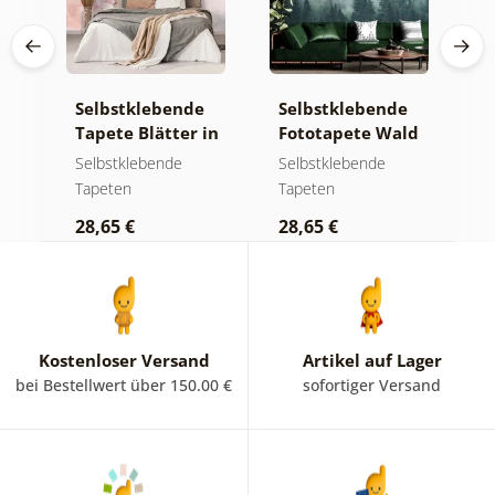
e
Selbstklebende
Selbstklebende
S
Tapete Blätter in
Fototapete Wald
T
Pastelltönen
im Nebel
m
Selbstklebende
Selbstklebende
S
Tapeten
Tapeten
T
28,65 €
28,65 €
2
Kostenloser Versand
Artikel auf Lager
bei Bestellwert über 150.00 €
sofortiger Versand