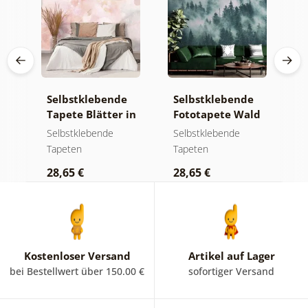
e
Selbstklebende
Selbstklebende
S
Tapete Blätter in
Fototapete Wald
T
Pastelltönen
im Nebel
m
Selbstklebende
Selbstklebende
S
Tapeten
Tapeten
T
28,65 €
28,65 €
2
Kostenloser Versand
Artikel auf Lager
bei Bestellwert über 150.00 €
sofortiger Versand