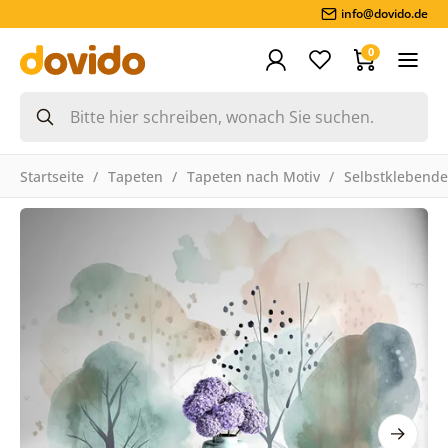
info@dovido.de
0
Startseite
Tapeten
Tapeten nach Motiv
Selbstklebende