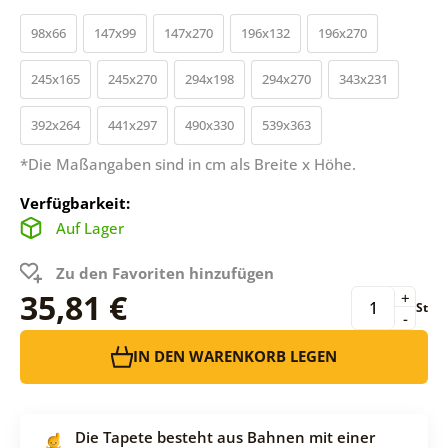
98x66
147x99
147x270
196x132
196x270
245x165
245x270
294x198
294x270
343x231
392x264
441x297
490x330
539x363
*Die Maßangaben sind in cm als Breite x Höhe.
Verfügbarkeit:
Auf Lager
Zu den Favoriten hinzufügen
35,81 €
+
St
-
IN DEN WARENKORB LEGEN
Die Tapete besteht aus Bahnen mit einer