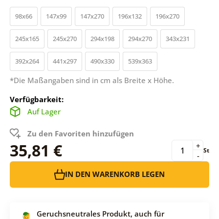
98x66
147x99
147x270
196x132
196x270
245x165
245x270
294x198
294x270
343x231
392x264
441x297
490x330
539x363
*Die Maßangaben sind in cm als Breite x Höhe.
Verfügbarkeit:
Auf Lager
Zu den Favoriten hinzufügen
35,81 €
+
St
-
IN DEN WARENKORB LEGEN
Geruchsneutrales Produkt, auch für