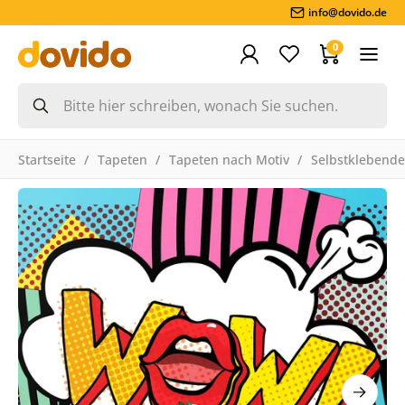
info@dovido.de
0
Startseite
Tapeten
Tapeten nach Motiv
Selbstklebende