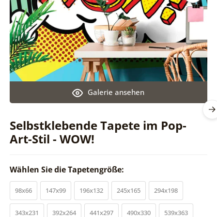
Galerie ansehen
Selbstklebende Tapete im Pop-
Art-Stil - WOW!
Wählen Sie die Tapetengröße:
98x66
147x99
196x132
245x165
294x198
343x231
392x264
441x297
490x330
539x363