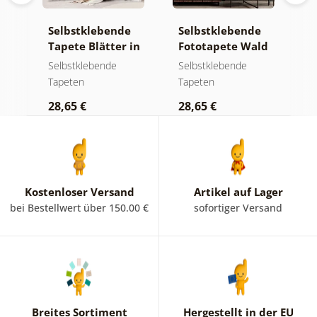
e
Selbstklebende
Selbstklebende
S
a
Tapete Blätter in
Fototapete Wald
T
Pastelltönen
im Nebel
g
Selbstklebende
Selbstklebende
S
m
Tapeten
Tapeten
T
K
28,65 €
28,65 €
2
Kostenloser Versand
Artikel auf Lager
bei Bestellwert über 150.00 €
sofortiger Versand
Breites Sortiment
Hergestellt in der EU