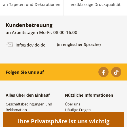
an Tapeten und Dekorationen
erstklassige Druckqualität
Kundenbetreuung
an Arbeitstagen Mo-Fr: 08:00-16:00
(in englischer Sprache)
info@dovido.de
Folgen Sie uns auf
Alles über den Einkauf
Nützliche Informationen
Geschäftsbedingungen und
Über uns
Reklamation
Häufige Fragen
Datenschutzbestimmungen
Kontakte
Ihre Privatsphäre ist uns wichtig
Versand- und
Großhandel und
Zahlungsmöglichkeiten
Zusammenarbeit