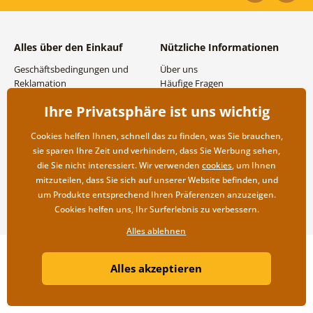
Alles über den Einkauf
Nützliche Informationen
Geschäftsbedingungen und
Über uns
Reklamation
Häufige Fragen
Datenschutzbestimmungen
Kontakte
Ihre Privatsphäre ist uns wichtig
Versand- und
Großhandel und
Zahlungsmöglichkeiten
Zusammenarbeit
Cookies helfen Ihnen, schnell das zu finden, was Sie brauchen,
Rücksendung der Ware
sie sparen Ihre Zeit und verhindern, dass Sie Werbung sehen,
die Sie nicht interessiert. Wir verwenden
cookies
, um Ihnen
mitzuteilen, dass Sie sich auf unserer Website befinden, und
um Produkte entsprechend Ihren Präferenzen anzuzeigen.
Cookies helfen uns, Ihr Surferlebnis zu verbessern.
Alles ablehnen
Copyright ©2019 © Dovido.de.
Alles akzeptieren
Webdesign
Litvanyi.sk
| Online-Shop erstellt von