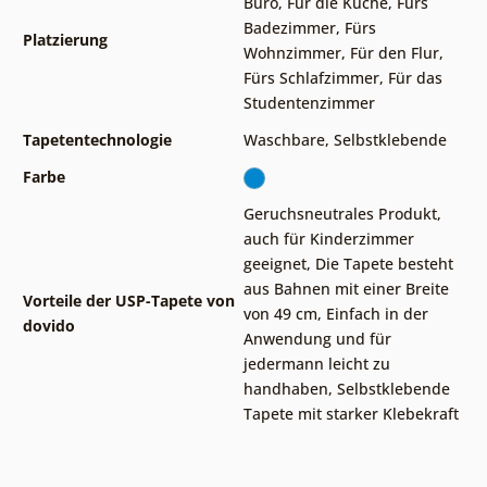
Büro
,
Für die Küche
,
Fürs
Badezimmer
,
Fürs
Platzierung
Wohnzimmer
,
Für den Flur
,
Fürs Schlafzimmer
,
Für das
Studentenzimmer
Tapetentechnologie
Waschbare
,
Selbstklebende
Farbe
Geruchsneutrales Produkt,
auch für Kinderzimmer
geeignet
,
Die Tapete besteht
aus Bahnen mit einer Breite
Vorteile der USP-Tapete von
von 49 cm
,
Einfach in der
dovido
Anwendung und für
jedermann leicht zu
handhaben
,
Selbstklebende
Tapete mit starker Klebekraft