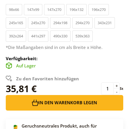
98x66
147x99
147x270
196x132
196x270
245x165
245x270
294x198
294x270
343x231
392x264
441x297
490x330
539x363
*Die Maßangaben sind in cm als Breite x Höhe.
Verfügbarkeit:
Auf Lager
Zu den Favoriten hinzufügen
35,81 €
+
St
-
IN DEN WARENKORB LEGEN
Geruchsneutrales Produkt, auch für