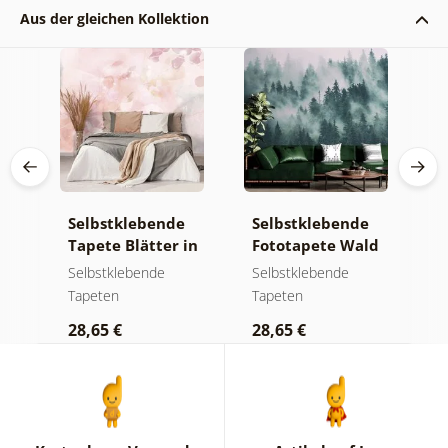
Aus der gleichen Kollektion
e
Selbstklebende
Selbstklebende
S
a
Tapete Blätter in
Fototapete Wald
T
Pastelltönen
im Nebel
g
Selbstklebende
Selbstklebende
S
m
Tapeten
Tapeten
T
K
28,65 €
28,65 €
2