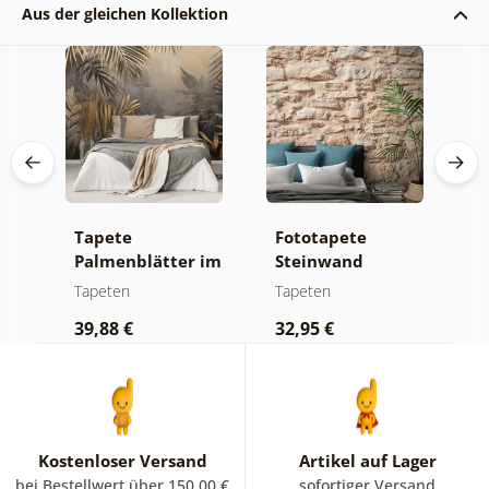
Aus der gleichen Kollektion
Tapete
Fototapete
S
n
Palmenblätter im
Steinwand
T
ald
Dschungel
E
Tapeten
Tapeten
T
39,88 €
32,95 €
1
Kostenloser Versand
Artikel auf Lager
bei Bestellwert über 150.00 €
sofortiger Versand