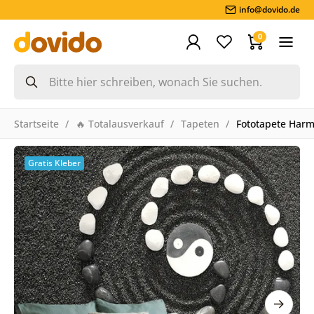
info@dovido.de
0
Startseite
🔥 Totalausverkauf
Tapeten
Fototapete Harm
Gratis Kleber