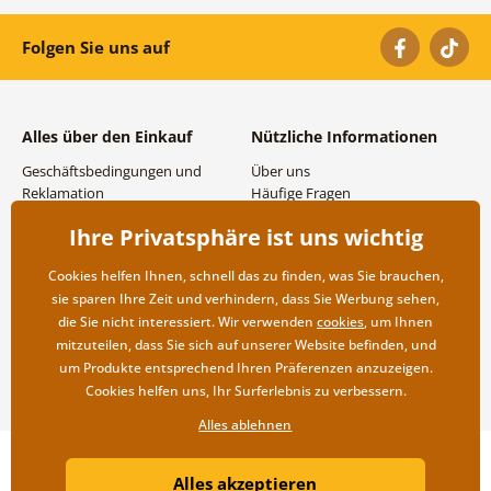
Folgen Sie uns auf
Alles über den Einkauf
Nützliche Informationen
Geschäftsbedingungen und
Über uns
Reklamation
Häufige Fragen
Datenschutzbestimmungen
Kontakte
Ihre Privatsphäre ist uns wichtig
Versand- und
Großhandel und
Zahlungsmöglichkeiten
Zusammenarbeit
Cookies helfen Ihnen, schnell das zu finden, was Sie brauchen,
Rücksendung der Ware
sie sparen Ihre Zeit und verhindern, dass Sie Werbung sehen,
die Sie nicht interessiert. Wir verwenden
cookies
, um Ihnen
mitzuteilen, dass Sie sich auf unserer Website befinden, und
um Produkte entsprechend Ihren Präferenzen anzuzeigen.
Cookies helfen uns, Ihr Surferlebnis zu verbessern.
Alles ablehnen
Copyright ©2019 © Dovido.de.
Alles akzeptieren
Webdesign
Litvanyi.sk
| Online-Shop erstellt von