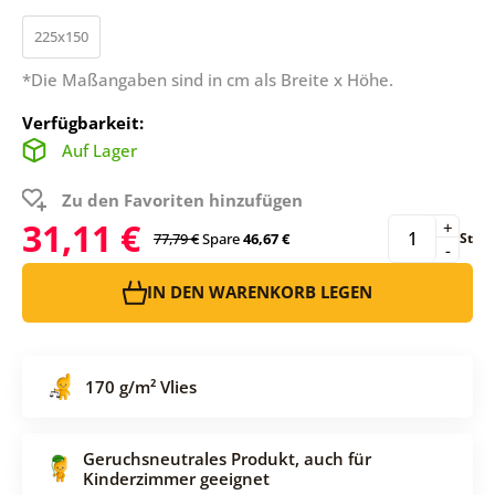
225x150
*Die Maßangaben sind in cm als Breite x Höhe.
Verfügbarkeit:
Auf Lager
Zu den Favoriten hinzufügen
31,11 €
+
77,79 €
Spare
46,67 €
St
-
IN DEN WARENKORB LEGEN
170 g/m² Vlies
Geruchsneutrales Produkt, auch für
Kinderzimmer geeignet