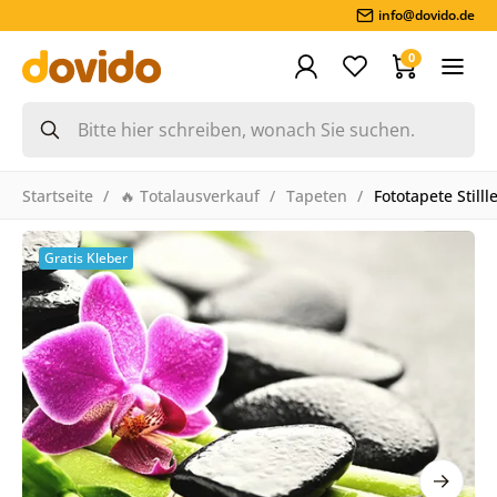
info@dovido.de
0
Startseite
🔥 Totalausverkauf
Tapeten
Fototapete Stilll
Gratis Kleber