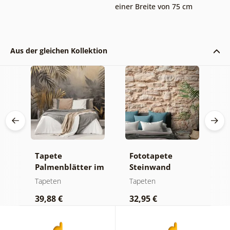
einer Breite von 75 cm
Aus der gleichen Kollektion
Tapete
Fototapete
S
n
Palmenblätter im
Steinwand
T
ald
Dschungel
E
Tapeten
Tapeten
T
39,88 €
32,95 €
1