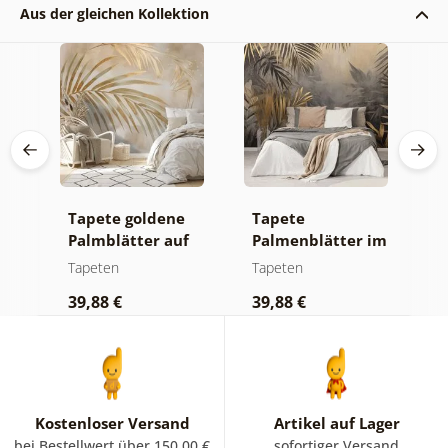
Aus der gleichen Kollektion
uf
Tapete goldene
Tapete
F
Palmblätter auf
Palmenblätter im
S
beigem
Dschungel
Tapeten
Tapeten
T
Hintergrund
39,88 €
39,88 €
3
Kostenloser Versand
Artikel auf Lager
bei Bestellwert über 150.00 €
sofortiger Versand