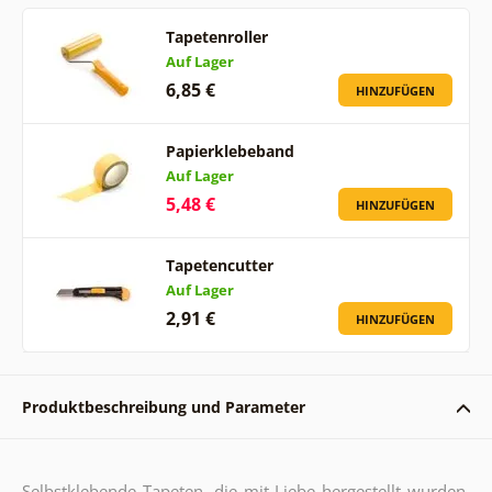
Tapetenroller
Auf Lager
6,85 €
HINZUFÜGEN
Papierklebeband
Auf Lager
5,48 €
HINZUFÜGEN
Tapetencutter
Auf Lager
2,91 €
HINZUFÜGEN
Produktbeschreibung und Parameter
Selbstklebende Tapeten, die mit Liebe hergestellt wurden,