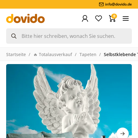
info@dovido.de
0
Startseite
🔥 Totalausverkauf
Tapeten
Selbstklebende 