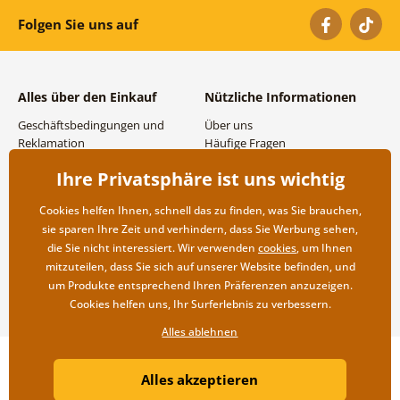
Folgen Sie uns auf
Alles über den Einkauf
Nützliche Informationen
Geschäftsbedingungen und
Über uns
Reklamation
Häufige Fragen
Datenschutzbestimmungen
Kontakte
Ihre Privatsphäre ist uns wichtig
Versand- und
Großhandel und
Zahlungsmöglichkeiten
Zusammenarbeit
Cookies helfen Ihnen, schnell das zu finden, was Sie brauchen,
Rücksendung der Ware
sie sparen Ihre Zeit und verhindern, dass Sie Werbung sehen,
die Sie nicht interessiert. Wir verwenden
cookies
, um Ihnen
mitzuteilen, dass Sie sich auf unserer Website befinden, und
um Produkte entsprechend Ihren Präferenzen anzuzeigen.
Cookies helfen uns, Ihr Surferlebnis zu verbessern.
Alles ablehnen
Copyright ©2019 © Dovido.de.
Alles akzeptieren
Webdesign
Litvanyi.sk
| Online-Shop erstellt von