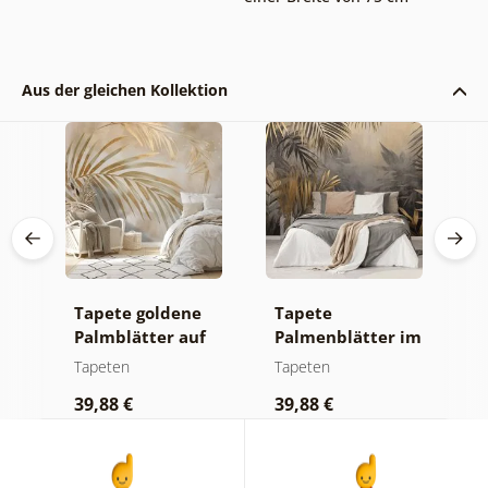
Aus der gleichen Kollektion
uf
Tapete goldene
Tapete
F
Palmblätter auf
Palmenblätter im
S
beigem
Dschungel
Tapeten
Tapeten
T
Hintergrund
39,88 €
39,88 €
3