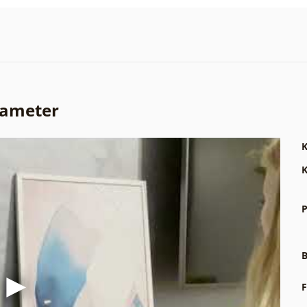
rameter
K
K
P
B
F