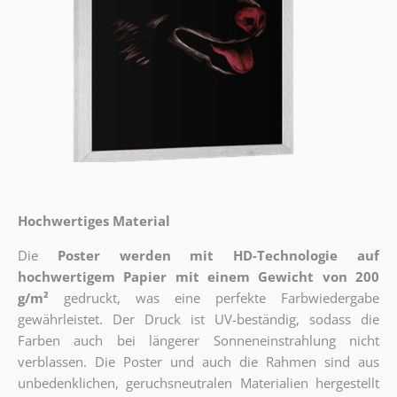
Hochwertiges Material
Die
Poster werden mit HD-Technologie auf
hochwertigem Papier mit einem Gewicht von 200
g/m²
gedruckt, was eine perfekte Farbwiedergabe
gewährleistet. Der Druck ist UV-beständig, sodass die
Farben auch bei längerer Sonneneinstrahlung nicht
verblassen. Die Poster und auch die Rahmen sind aus
unbedenklichen, geruchsneutralen Materialien hergestellt