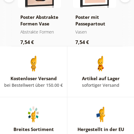
Poster Abstrakte
Poster mit
P
Formen Vase
Passepartout
P
Minimalistische
B
Abstrakte Formen
Vasen
V
n
Blumen in der
V
7,54 €
7,54 €
9
Vase
e
Kostenloser Versand
Artikel auf Lager
bei Bestellwert über 150.00 €
sofortiger Versand
Breites Sortiment
Hergestellt in der EU