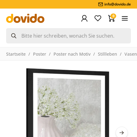
info@dovido.de
0
Startseite
Poster
Poster nach Motiv
Stillleben
Vasen