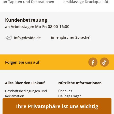
an Tapeten und Dekorationen
erstklassige Druckqualität
Kundenbetreuung
an Arbeitstagen Mo-Fr: 08:00-16:00
(in englischer Sprache)
info@dovido.de
Folgen Sie uns auf
Alles über den Einkauf
Nützliche Informationen
Geschäftsbedingungen und
Über uns
Reklamation
Häufige Fragen
Datenschutzbestimmungen
Kontakte
Ihre Privatsphäre ist uns wichtig
Versand- und
Großhandel und
Zahlungsmöglichkeiten
Zusammenarbeit