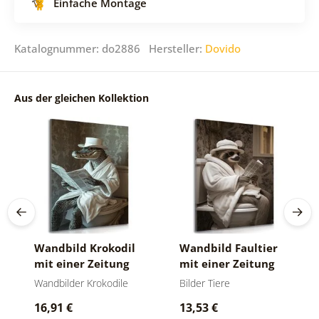
Einfache Montage
Katalognummer: do2886 Hersteller:
Dovido
Aus der gleichen Kollektion
Wandbild Krokodil
Wandbild Faultier
mit einer Zeitung
mit einer Zeitung
auf dem Klo
auf dem Klo
Wandbilder Krokodile
Bilder Tiere
16,91 €
13,53 €