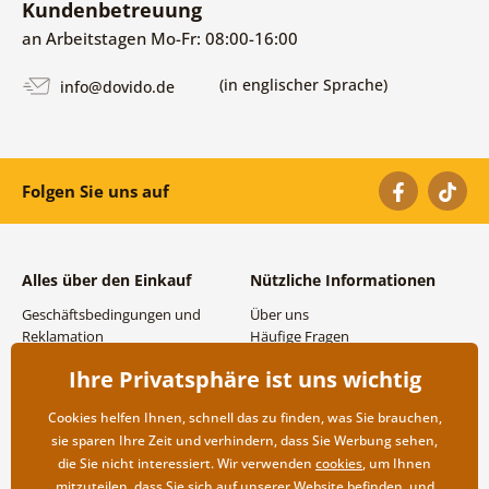
Kundenbetreuung
an Arbeitstagen Mo-Fr: 08:00-16:00
(in englischer Sprache)
info@dovido.de
Folgen Sie uns auf
Alles über den Einkauf
Nützliche Informationen
Geschäftsbedingungen und
Über uns
Reklamation
Häufige Fragen
Datenschutzbestimmungen
Kontakte
Ihre Privatsphäre ist uns wichtig
Versand- und
Großhandel und
Zahlungsmöglichkeiten
Zusammenarbeit
Cookies helfen Ihnen, schnell das zu finden, was Sie brauchen,
Rücksendung der Ware
sie sparen Ihre Zeit und verhindern, dass Sie Werbung sehen,
die Sie nicht interessiert. Wir verwenden
cookies
, um Ihnen
mitzuteilen, dass Sie sich auf unserer Website befinden, und