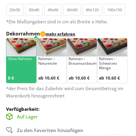
20x30
30x40
40x60
60x90
80x120
100x150
*Die Maßangaben sind in cm als Breite x Höhe.
Dekorrahmen
mehr erfahren
i
Ohne Rahmen
Rahmen –
Rahmen –
Rahmen –
Natureiche
Braunnussbaum
Schwarzes
Wenge
0 €
ab 10,60 €
ab 10,60 €
ab 10,60 €
*der Preis für das Zubehör wird zum Gesamtbetrag im
Warenkorb hinzugerechnet
Verfügbarkeit:
Auf Lager
Zu den Favoriten hinzufügen