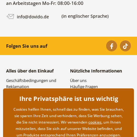
an Arbeitstagen Mo-Fr: 08:00-16:00
(in englischer Sprache)
info@dovido.de
Folgen Sie uns auf
Alles über den Einkauf
Nützliche Informationen
Geschäftsbedingungen und
Über uns
Reklamation
Häufige Fragen
Datenschutzbestimmungen
Kontakte
Ihre Privatsphäre ist uns wichtig
Versand- und
Großhandel und
Zahlungsmöglichkeiten
Zusammenarbeit
Cookies helfen Ihnen, schnell das zu finden, was Sie brauchen,
Rücksendung der Ware
sie sparen Ihre Zeit und verhindern, dass Sie Werbung sehen,
die Sie nicht interessiert. Wir verwenden
cookies
, um Ihnen
mitzuteilen, dass Sie sich auf unserer Website befinden, und
um Produkte entsprechend Ihren Präferenzen anzuzeigen.