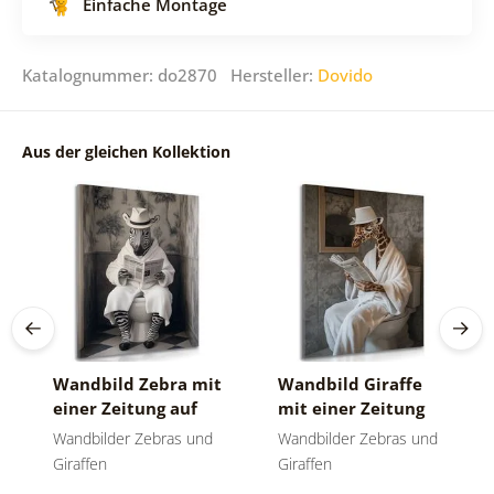
Einfache Montage
Katalognummer: do2870 Hersteller:
Dovido
Aus der gleichen Kollektion
Wandbild Zebra mit
Wandbild Giraffe
einer Zeitung auf
mit einer Zeitung
dem Klo
auf dem Klo
Wandbilder Zebras und
Wandbilder Zebras und
Giraffen
Giraffen