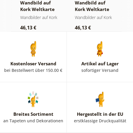
Wandbild auf
Wandbild auf
W
Kork Weltkarte
Kork Weltkarte
K
ren
auf hölzernem
auf Holz
W
Wandbilder auf Kork
Wandbilder auf Kork
W
Hintergrund
46,13 €
46,13 €
1
Kostenloser Versand
Artikel auf Lager
bei Bestellwert über 150.00 €
sofortiger Versand
Breites Sortiment
Hergestellt in der EU
an Tapeten und Dekorationen
erstklassige Druckqualität