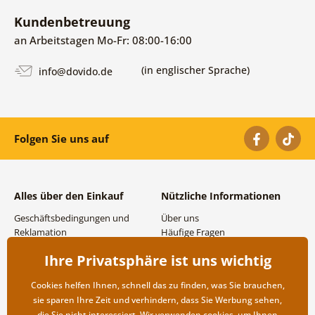
Kundenbetreuung
an Arbeitstagen Mo-Fr: 08:00-16:00
(in englischer Sprache)
info@dovido.de
Folgen Sie uns auf
Alles über den Einkauf
Nützliche Informationen
Geschäftsbedingungen und
Über uns
Reklamation
Häufige Fragen
Datenschutzbestimmungen
Kontakte
Ihre Privatsphäre ist uns wichtig
Versand- und
Großhandel und
Zahlungsmöglichkeiten
Zusammenarbeit
Cookies helfen Ihnen, schnell das zu finden, was Sie brauchen,
Rücksendung der Ware
sie sparen Ihre Zeit und verhindern, dass Sie Werbung sehen,
die Sie nicht interessiert. Wir verwenden
cookies
, um Ihnen