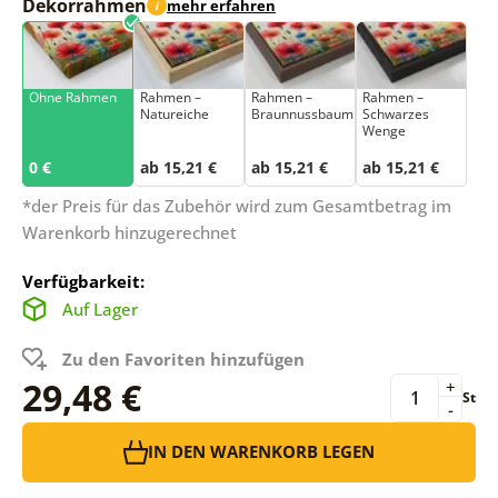
Dekorrahmen
mehr erfahren
i
Ohne Rahmen
Rahmen –
Rahmen –
Rahmen –
Natureiche
Braunnussbaum
Schwarzes
Wenge
0 €
ab 15,21 €
ab 15,21 €
ab 15,21 €
*der Preis für das Zubehör wird zum Gesamtbetrag im
Warenkorb hinzugerechnet
Verfügbarkeit:
Auf Lager
Zu den Favoriten hinzufügen
29,48 €
+
St
-
IN DEN WARENKORB LEGEN