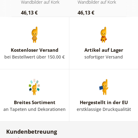
te
auf hölzernem
auf Holz
W
rk
Wandbilder auf Kork
Wandbilder auf Kork
W
Hintergrund
46,13 €
46,13 €
1
Kostenloser Versand
Artikel auf Lager
bei Bestellwert über 150.00 €
sofortiger Versand
Breites Sortiment
Hergestellt in der EU
an Tapeten und Dekorationen
erstklassige Druckqualität
Kundenbetreuung