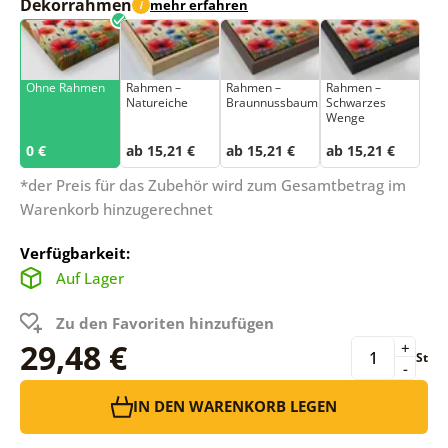
Dekorrahmen
mehr erfahren
i
Ohne Rahmen
Rahmen –
Rahmen –
Rahmen –
Natureiche
Braunnussbaum
Schwarzes
Wenge
0 €
ab 15,21 €
ab 15,21 €
ab 15,21 €
*der Preis für das Zubehör wird zum Gesamtbetrag im
Warenkorb hinzugerechnet
Verfügbarkeit:
Auf Lager
Zu den Favoriten hinzufügen
29,48 €
+
St
-
IN DEN WARENKORB LEGEN