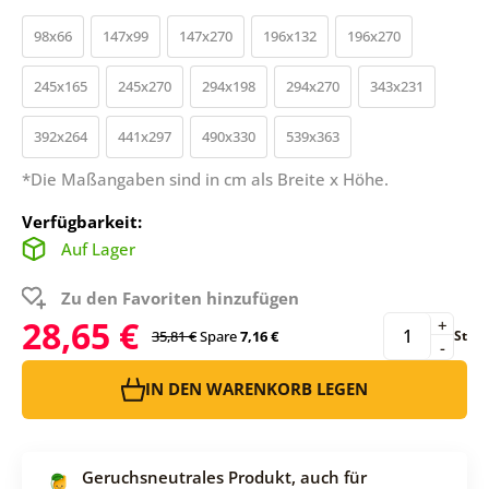
98x66
147x99
147x270
196x132
196x270
245x165
245x270
294x198
294x270
343x231
392x264
441x297
490x330
539x363
*Die Maßangaben sind in cm als Breite x Höhe.
Verfügbarkeit:
Auf Lager
Zu den Favoriten hinzufügen
28,65 €
+
35,81 €
Spare
7,16 €
St
-
IN DEN WARENKORB LEGEN
Geruchsneutrales Produkt, auch für