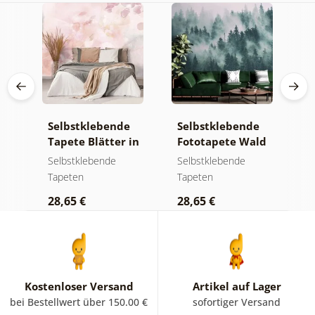
e
Selbstklebende
Selbstklebende
S
a
Tapete Blätter in
Fototapete Wald
T
Pastelltönen
im Nebel
g
Selbstklebende
Selbstklebende
S
m
Tapeten
Tapeten
T
K
28,65 €
28,65 €
2
Kostenloser Versand
Artikel auf Lager
bei Bestellwert über 150.00 €
sofortiger Versand