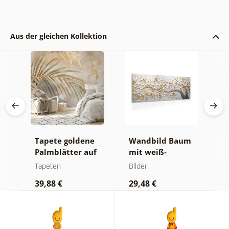
Aus der gleichen Kollektion
e
Tapete goldene
Wandbild Baum
T
-
Palmblätter auf
mit weiß-
P
beigem
goldenen Blumen
D
Tapeten
Bilder
T
r
Hintergrund
39,88 €
29,48 €
3