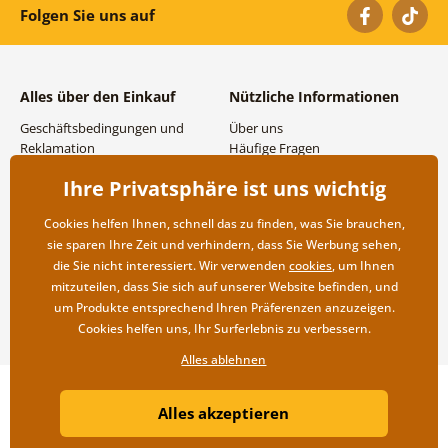
Folgen Sie uns auf
Alles über den Einkauf
Nützliche Informationen
Geschäftsbedingungen und
Über uns
Reklamation
Häufige Fragen
Datenschutzbestimmungen
Kontakte
Ihre Privatsphäre ist uns wichtig
Versand- und
Großhandel und
Zahlungsmöglichkeiten
Zusammenarbeit
Cookies helfen Ihnen, schnell das zu finden, was Sie brauchen,
Rücksendung der Ware
sie sparen Ihre Zeit und verhindern, dass Sie Werbung sehen,
die Sie nicht interessiert. Wir verwenden
cookies
, um Ihnen
mitzuteilen, dass Sie sich auf unserer Website befinden, und
um Produkte entsprechend Ihren Präferenzen anzuzeigen.
Cookies helfen uns, Ihr Surferlebnis zu verbessern.
Alles ablehnen
Copyright ©2019 © Dovido.de.
Alles akzeptieren
Webdesign
Litvanyi.sk
| Online-Shop erstellt von