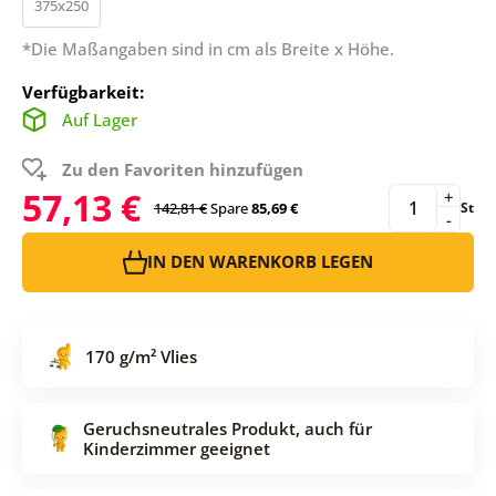
375x250
*Die Maßangaben sind in cm als Breite x Höhe.
Verfügbarkeit:
Auf Lager
Zu den Favoriten hinzufügen
57,13 €
+
142,81 €
Spare
85,69 €
St
-
IN DEN WARENKORB LEGEN
170 g/m² Vlies
Geruchsneutrales Produkt, auch für
Kinderzimmer geeignet