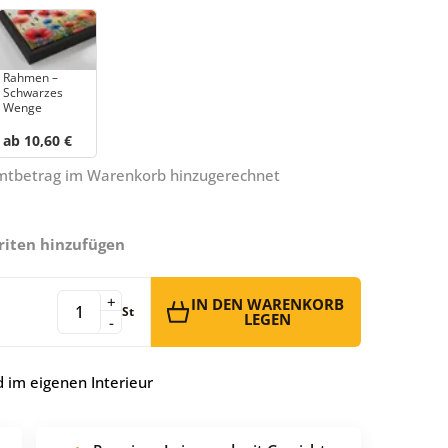
Rahmen –
Schwarzes
Wenge
ab 10,60 €
amtbetrag im Warenkorb hinzugerechnet
riten hinzufügen
+
IN DEN WARENKORB
St
LEGEN
-
 im eigenen Interieur