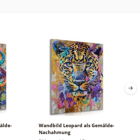
älde-
Wandbild Leopard als Gemälde-
W
Nachahmung
G