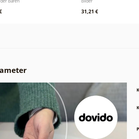
lder Bären
Bilder
€
31,21 €
rameter
K
K
P