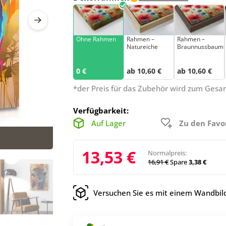
Ohne Rahmen
Rahmen –
Rahmen –
Natureiche
Braunnussbaum
0 €
ab 10,60 €
ab 10,60 €
*der Preis für das Zubehör wird zum Ges
Verfügbarkeit:
Auf Lager
Zu den Favo
13,53 €
Normalpreis:
16,91 €
Spare
3,38 €
Versuchen Sie es mit einem Wandbild