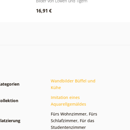
Bilder von Löwen und Tigern
Bi
16,91 €
1
Wandbilder Büffel und
ategorien
Kühe
Imitation eines
ollektion
Aquarellgemäldes
Fürs Wohnzimmer
,
Fürs
latzierung
Schlafzimmer
,
Für das
Studentenzimmer