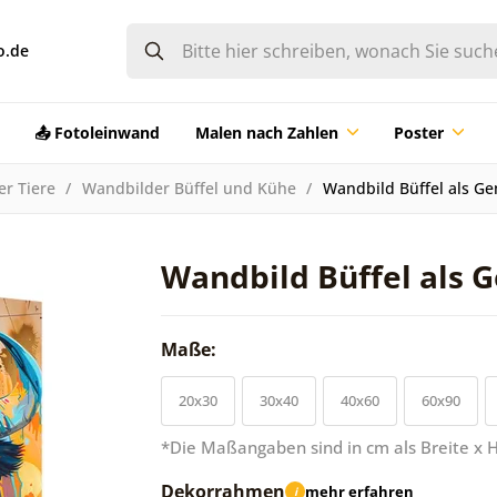
o.de
📤 Fotoleinwand
Malen nach Zahlen
Poster
er Tiere
Wandbilder Büffel und Kühe
Wandbild Büffel als 
Wandbild Büffel als
Maße:
20x30
30x40
40x60
60x90
*Die Maßangaben sind in cm als Breite x 
Dekorrahmen
mehr erfahren
i