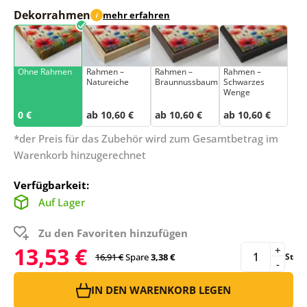
Dekorrahmen
mehr erfahren
i
Ohne Rahmen
Rahmen –
Rahmen –
Rahmen –
Natureiche
Braunnussbaum
Schwarzes
Wenge
0 €
ab 10,60 €
ab 10,60 €
ab 10,60 €
*der Preis für das Zubehör wird zum Gesamtbetrag im
Warenkorb hinzugerechnet
Verfügbarkeit:
Auf Lager
Zu den Favoriten hinzufügen
13,53 €
+
16,91 €
Spare
3,38 €
St
-
IN DEN WARENKORB LEGEN