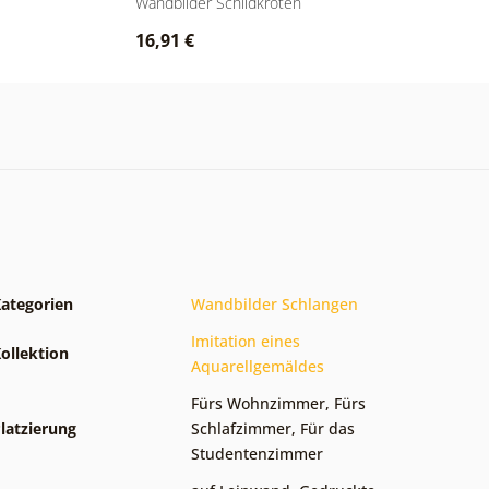
Wandbilder Schildkröten
Bi
16,91 €
1
ategorien
Wandbilder Schlangen
Imitation eines
ollektion
Aquarellgemäldes
Fürs Wohnzimmer
,
Fürs
latzierung
Schlafzimmer
,
Für das
Studentenzimmer