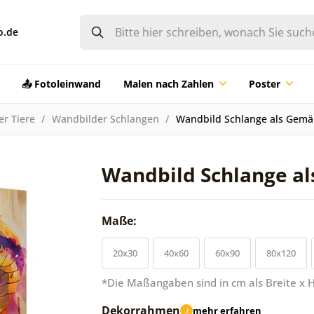
o.de
📤 Fotoleinwand
Malen nach Zahlen
Poster
er Tiere
Wandbilder Schlangen
Wandbild Schlange als Gem
Wandbild Schlange 
Maße:
20x30
40x60
60x90
80x120
*Die Maßangaben sind in cm als Breite x 
Dekorrahmen
mehr erfahren
i