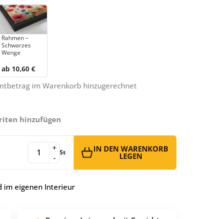
Rahmen –
Schwarzes
Wenge
ab 10,60 €
amtbetrag im Warenkorb hinzugerechnet
riten hinzufügen
+
IN DEN WARENKORB
St
LEGEN
-
 im eigenen Interieur