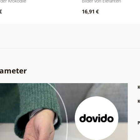
der Krokodile
Bilder von Elefanten
€
16,91 €
rameter
K
K
P