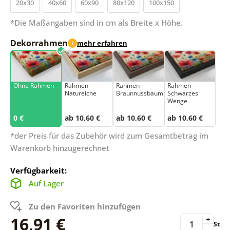
20x30
40x60
60x90
80x120
100x150
*Die Maßangaben sind in cm als Breite x Höhe.
Dekorrahmen
mehr erfahren
i
Ohne Rahmen
Rahmen –
Rahmen –
Rahmen –
Natureiche
Braunnussbaum
Schwarzes
Wenge
0 €
ab 10,60 €
ab 10,60 €
ab 10,60 €
*der Preis für das Zubehör wird zum Gesamtbetrag im
Warenkorb hinzugerechnet
Verfügbarkeit:
Auf Lager
Zu den Favoriten hinzufügen
16,91 €
+
St
-