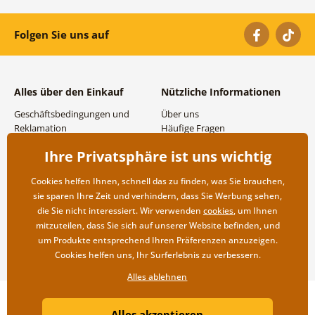
Folgen Sie uns auf
Alles über den Einkauf
Nützliche Informationen
Geschäftsbedingungen und
Über uns
Reklamation
Häufige Fragen
Datenschutzbestimmungen
Kontakte
Ihre Privatsphäre ist uns wichtig
Versand- und
Großhandel und
Zahlungsmöglichkeiten
Zusammenarbeit
Cookies helfen Ihnen, schnell das zu finden, was Sie brauchen,
Rücksendung der Ware
sie sparen Ihre Zeit und verhindern, dass Sie Werbung sehen,
die Sie nicht interessiert. Wir verwenden
cookies
, um Ihnen
mitzuteilen, dass Sie sich auf unserer Website befinden, und
um Produkte entsprechend Ihren Präferenzen anzuzeigen.
Cookies helfen uns, Ihr Surferlebnis zu verbessern.
Alles ablehnen
Copyright ©2019 © Dovido.de.
Alles akzeptieren