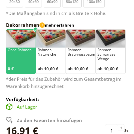
20x30
40x60
60x90
80x120
100x150
*Die Maßangaben sind in cm als Breite x Höhe.
Dekorrahmen
mehr erfahren
i
Ohne Rahmen
Rahmen –
Rahmen –
Rahmen –
Natureiche
Braunnussbaum
Schwarzes
Wenge
0 €
ab 10,60 €
ab 10,60 €
ab 10,60 €
*der Preis für das Zubehör wird zum Gesamtbetrag im
Warenkorb hinzugerechnet
Verfügbarkeit:
Auf Lager
Zu den Favoriten hinzufügen
16,91 €
+
St
-