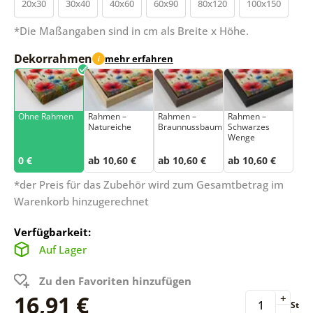
20x30
30x40
40x60
60x90
80x120
100x150
*Die Maßangaben sind in cm als Breite x Höhe.
Dekorrahmen
mehr erfahren
i
Ohne Rahmen
Rahmen –
Rahmen –
Rahmen –
Natureiche
Braunnussbaum
Schwarzes
Wenge
0 €
ab 10,60 €
ab 10,60 €
ab 10,60 €
*der Preis für das Zubehör wird zum Gesamtbetrag im
Warenkorb hinzugerechnet
Verfügbarkeit:
Auf Lager
Zu den Favoriten hinzufügen
16,91 €
+
St
-