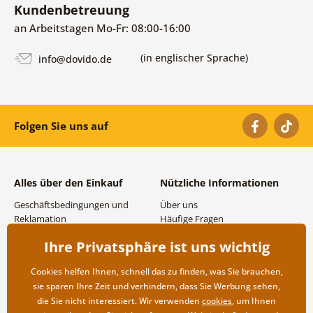
Kundenbetreuung
an Arbeitstagen Mo-Fr: 08:00-16:00
(in englischer Sprache)
info@dovido.de
Folgen Sie uns auf
Alles über den Einkauf
Nützliche Informationen
Geschäftsbedingungen und
Über uns
Reklamation
Häufige Fragen
Datenschutzbestimmungen
Kontakte
Ihre Privatsphäre ist uns wichtig
Versand- und
Großhandel und
Zahlungsmöglichkeiten
Zusammenarbeit
Cookies helfen Ihnen, schnell das zu finden, was Sie brauchen,
Rücksendung der Ware
sie sparen Ihre Zeit und verhindern, dass Sie Werbung sehen,
die Sie nicht interessiert. Wir verwenden
cookies
, um Ihnen