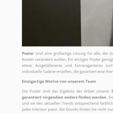
Poster
sind eine großartige Lösung für alle, die d
Kosten verändern wollen. Ein einziges Poster genü
etwas Ausgefalleneres und Extravaganteres su
individuelle Galerie erstellen, die garantiert eine 
Einzigartige Motive von unserem Team
Die Poster sind das Ergebnis der Arbeit unserer
garantiert nirgendwo anders finden werden
. S
und sie den aktuellen Trends entsprechend farblich
jedes Interieur passt. Bei Dovido finden Sie nicht n