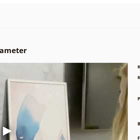
rameter
K
K
P
B
F