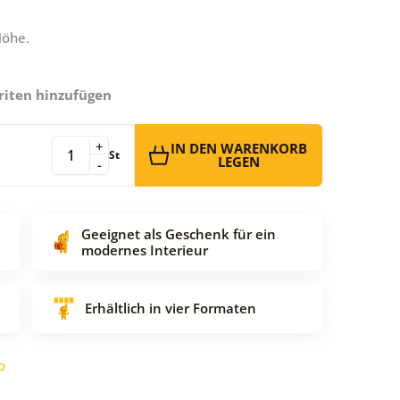
Höhe.
riten hinzufügen
+
IN DEN WARENKORB
St
LEGEN
-
Geeignet als Geschenk für ein
modernes Interieur
Erhältlich in vier Formaten
o