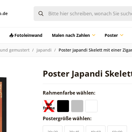
o.de
📤 Fotoleinwand
Malen nach Zahlen
Poster
 und gemustert
Japandi
Poster Japandi Skelett mit einer Ziga
Poster Japandi Skelet
Rahmenfarbe wählen:
Postergröße wählen:
20x30
30x45
40x60
60x90