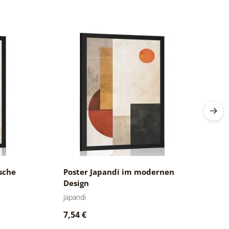
sche
Poster Japandi im modernen
P
Design
M
Japandi
Ja
7,54 €
7