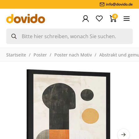
info@dovido.de
0
Startseite
Poster
Poster nach Motiv
Abstrakt und gemu