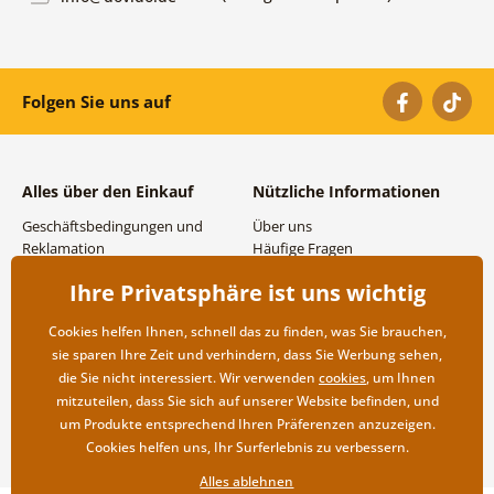
Folgen Sie uns auf
Alles über den Einkauf
Nützliche Informationen
Geschäftsbedingungen und
Über uns
Reklamation
Häufige Fragen
Datenschutzbestimmungen
Kontakte
Ihre Privatsphäre ist uns wichtig
Versand- und
Großhandel und
Zahlungsmöglichkeiten
Zusammenarbeit
Cookies helfen Ihnen, schnell das zu finden, was Sie brauchen,
Rücksendung der Ware
sie sparen Ihre Zeit und verhindern, dass Sie Werbung sehen,
die Sie nicht interessiert. Wir verwenden
cookies
, um Ihnen
mitzuteilen, dass Sie sich auf unserer Website befinden, und
um Produkte entsprechend Ihren Präferenzen anzuzeigen.
Cookies helfen uns, Ihr Surferlebnis zu verbessern.
Alles ablehnen