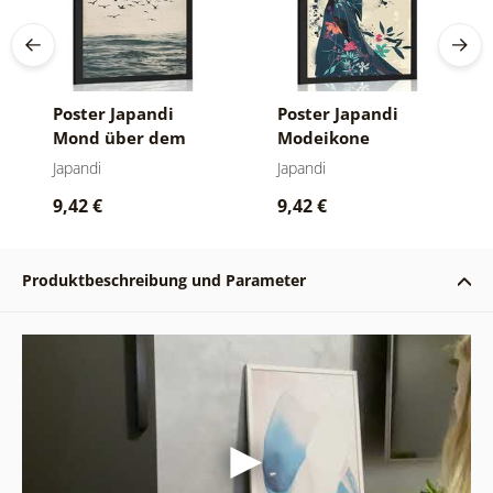
Poster Japandi
Poster Japandi
Mond über dem
Modeikone
Meer
Japandi
Japandi
9,42 €
9,42 €
Produktbeschreibung und Parameter