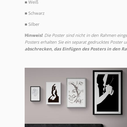
■
Weiß
■
Schwarz
■
Silber
Hinweis!
Die Poster sind nicht in den Rahmen eingeb
Posters erhalten Sie ein separat gedrucktes Poster
abschrecken, das Einfügen des Posters in den Ra