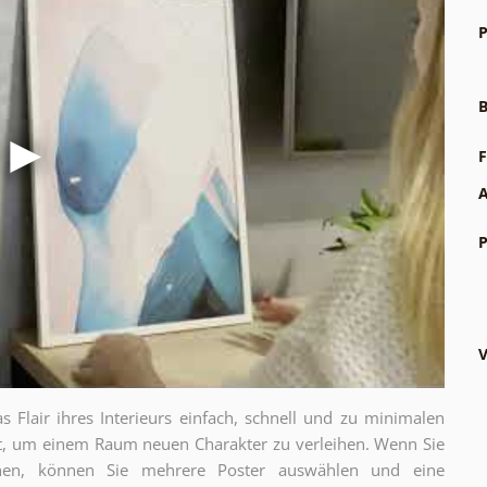
P
B
F
A
P
V
as Flair ihres Interieurs einfach, schnell und zu minimalen
gt, um einem Raum neuen Charakter zu verleihen. Wenn Sie
chen, können Sie mehrere Poster auswählen und eine