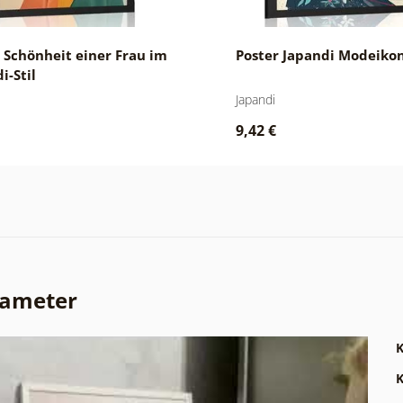
 Schönheit einer Frau im
Poster Japandi Modeiko
i-Stil
Japandi
9,42 €
rameter
K
K