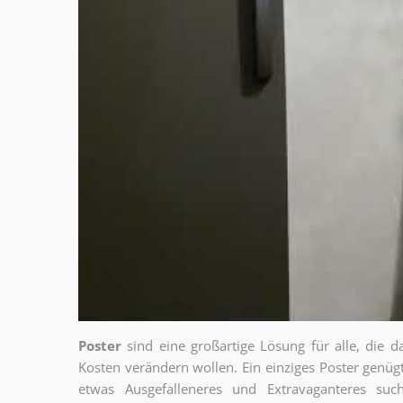
Poster
sind eine großartige Lösung für alle, die d
Kosten verändern wollen. Ein einziges Poster genü
etwas Ausgefalleneres und Extravaganteres su