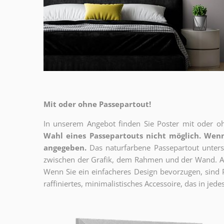
Mit oder ohne Passepartout!
In unserem Angebot finden Sie Poster mit oder oh
Wahl eines Passepartouts nicht möglich.
Wenn
angegeben.
Das naturfarbene Passepartout unterst
zwischen der Grafik, dem Rahmen und der Wand. Au
Wenn Sie ein einfacheres Design bevorzugen, sind Pl
raffiniertes, minimalistisches Accessoire, das in jedes