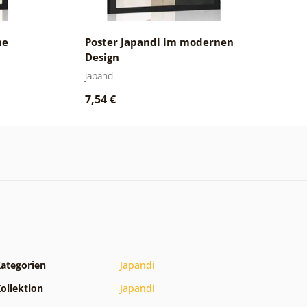
ne
Poster Japandi im modernen
P
Design
A
Japandi
Ja
7,54 €
9
ategorien
Japandi
ollektion
Japandi