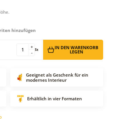
Höhe.
riten hinzufügen
+
IN DEN WARENKORB
St
LEGEN
-
Geeignet als Geschenk für ein
modernes Interieur
Erhältlich in vier Formaten
o